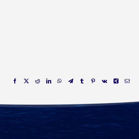
Facebook
X
Reddit
LinkedIn
WhatsApp
Telegram
Tumblr
Pinterest
Vk
Xing
E-
Mail